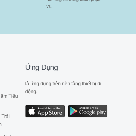
vụ.
Ứng Dụng
là ứng dụng trên nền tảng thiết bị di
động.
ẩm Tiêu
Trải
m