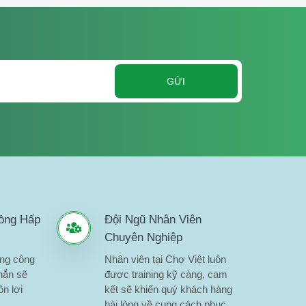
GỬI
ồng Hấp
Đội Ngũ Nhân Viên
Chuyên Nghiệp
ụng công
Nhân viên tại Chợ Việt luôn
hắn sẽ
được training kỹ càng, cam
n lợi
kết sẽ khiến quý khách hàng
.
hài lòng về cung cách phục