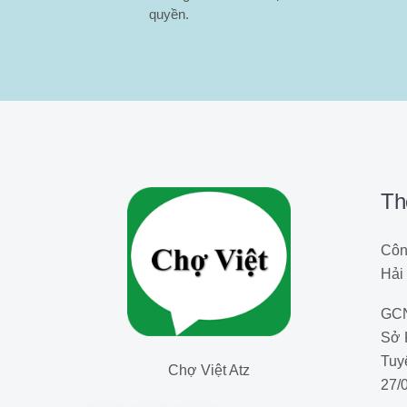
quyền.
Th
Côn
Hải
GCN
Sở 
Tuy
Chợ Việt Atz
27/