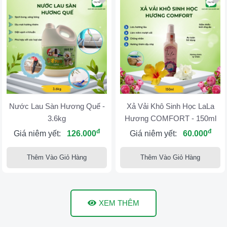
Nước Lau Sàn Hương Quế -
Xả Vải Khô Sinh Học LaLa
3.6kg
Hương COMFORT - 150ml
đ
đ
Giá niêm yết:
126.000
Giá niêm yết:
60.000
Thêm Vào Giỏ Hàng
Thêm Vào Giỏ Hàng
XEM THÊM